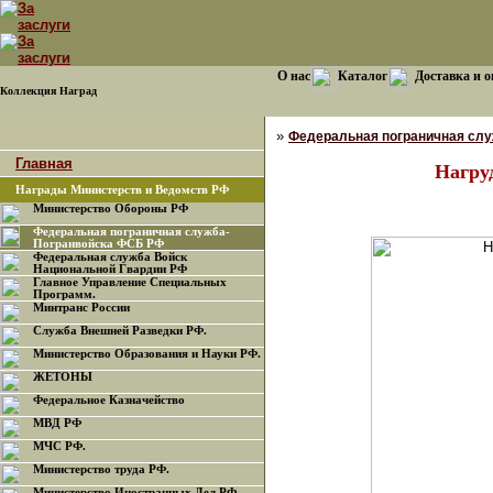
О нас
Каталог
Доставка и о
Коллекция Наград
»
Федеральная пограничная сл
Главная
Нагру
Награды Министерств и Ведомств РФ
Министерство Обороны РФ
Федеральная пограничная служба-
Погранвойска ФСБ РФ
Федеральная служба Войск
Национальной Гвардии РФ
Главное Управление Специальных
Программ.
Минтранс России
Служба Внешней Разведки РФ.
Министерство Образования и Науки РФ.
ЖЕТОНЫ
Федеральное Казначейство
МВД РФ
МЧС РФ.
Министерство труда РФ.
Министерство Иностранных Дел РФ.