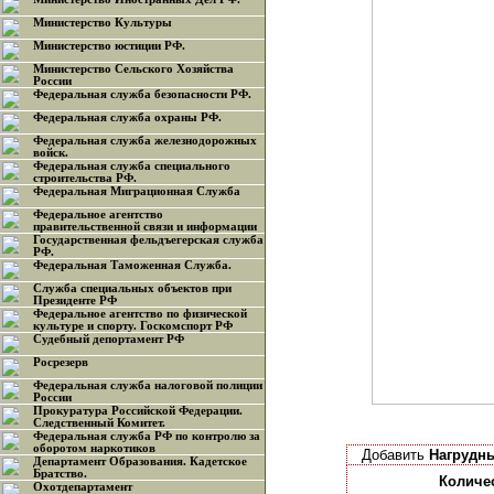
Министерство Культуры
Министерство юстиции РФ.
Министерство Сельского Хозяйства
России
Федеральная служба безопасности РФ.
Федеральная служба охраны РФ.
Федеральная служба железнодорожных
войск.
Федеральная служба специального
строительства РФ.
Федеральная Миграционная Служба
Федеральное агентство
правительственной связи и информации
Государственная фельдъегерская служба
РФ.
Федеральная Таможенная Служба.
Служба специальных объектов при
Президенте РФ
Федеральное агентство по физической
культуре и спорту. Госкомспорт РФ
Судебный депортамент РФ
Росрезерв
Федеральная служба налоговой полиции
России
Прокуратура Российской Федерации.
Следственный Комитет.
Федеральная служба РФ по контролю за
оборотом наркотиков
Добавить
Нагрудны
Департамент Образования. Кадетское
Братство.
Количе
Охотдепартамент