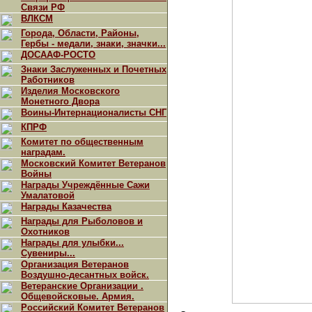
Связи РФ
ВЛКСМ
Города, Области, Районы,
Гербы - медали, знаки, значки...
ДОСААФ-РОСТО
Знаки Заслуженных и Почетных
Работников
Изделия Московского
Монетного Двора
Воины-Интернационалисты СНГ
КПРФ
Комитет по общественным
наградам.
Московский Комитет Ветеранов
Войны
Награды Учреждённые Сажи
Умалатовой
Награды Казачества
Награды для Рыболовов и
Охотников
Награды для улыбки...
Сувениры...
Организация Ветеранов
Воздушно-десантных войск.
Ветеранские Организации .
Общевойсковые. Армия.
Российский Комитет Ветеранов