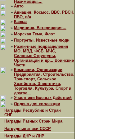
Нахимовцы....
»
Авто
»
Авиация, Космос, ВВС, РВСН,
ПВО, в/ч
»
Кавказ
»
Медицина, Ветеринария...
»
Морская Тема, Флот
»
Портреты, Известные люди
»
Различные подразделения
МО, МВД, ФСБ, МЧС,
Силовые Структуры,
Организации и др... Воинские
Части
»
Компании, Организации,
Предприятия, Строительство,
Транспорт, Сельское
Хозяйство, Энергетика,
Торговля, Культура, Спорт и
другое...
»
Участники Боевых Действий
»
Ордена для коллекции
Награды Республик и Стран
СНГ
Награды Разных Стран Мира
Нагрудные знаки СССР
Награды ДНР и ЛНР