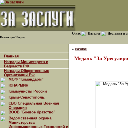
О нас
Каталог
Доставка и о
Коллекция Наград
»
Разное
Главная
Медаль "За Урегулиро
Награды Министерств и
Ведомств РФ
Награды Общественных
Организаций РФ
МОФ "Командарм"
ЮНАРМИЯ
Коммунисты России
Крым-Севастополь.
СВО Специальная Военная
Операция
ВООВ "Боевое братство"
Ведомственная охрана
Министерства
Информационных Технологий и