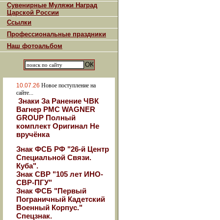
Сувенирные Муляжи Наград
Царской России
Ссылки
Профессиональные праздники
Наш фотоальбом
10.07.26
Новое поступление на
сайте...
Знаки За Ранение ЧВК
Вагнер РМС WAGNER
GROUP Полный
комплект Оригинал Не
вручёнка
Знак ФСБ РФ "26-й Центр
Специальной Связи.
Куба".
Знак СВР "105 лет ИНО-
СВР-ПГУ"
Знак ФСБ "Первый
Пограничный Кадетский
Военный Корпус."
Спецзнак.