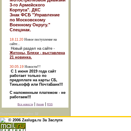
3-го Армейского
Корпуса". ДКС
Знак ФСБ "Управление
по Московскому
Военному Округу."
Спецзнак.
18.11.20
Новое поступление на
сайте...
Новый раздел на сайте -
Жетоны, Бляхи - выставлена
21 новинка.
30.05.19
Новости!!!
С 1 июня 2019 года сайт
работает только по
предоплате на карты СБ,
Тинькофф или ПочтаБанк!!!
С наложенным платежом - не
работаем!!!
|
|
Все новости
Архив
RSS
Посетителей на сайте:
32
© 2006 Zasluga.ru За Заслуги