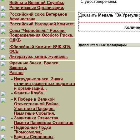
С удостоверением.
Войны и Военной Службы.
Религиозные Организации.
Российский союз Ветеранов
Добавить
Медаль "За Урегули
Афганистана
Российский Наградной Комитет.
Количе
Союз "Чернобыль" России.
Подразделения Особого Риска.
ОДКБ
Дополнительные фотографии
Юбилейный Комитет ВЧК-КГБ-
ФСБ
Литература, книги, журналы.
Фрачные Знаки. Брелки.
Заколки.
Разное
»
Нагрудные знаки, Знаки
отличия различных ведомств
и организаций...
»
Фанаты Клуба...
»
К Победе в Великой
Отечественной Войне.
Участники Парадов.
Памятные События.
»
Защитники Отечества.
Памяти Павших за Отечество
»
Подводные Лодки
"Комсомолец"
»
Кадеты Суворовцы,