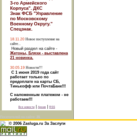
3-го Армейского
Корпуса". ДКС
Знак ФСБ "Управление
по Московскому
Военному Округу."
Спецзнак.
18.11.20
Новое поступление на
сайте...
Новый раздел на сайте -
Жетоны, Бляхи - выставлена
21 новинка.
30.05.19
Новости!!!
С 1 июня 2019 года сайт
работает только по
предоплате на карты СБ,
Тинькофф или ПочтаБанк!!!
С наложенным платежом - не
работаем!!!
|
|
Все новости
Архив
RSS
Посетителей на сайте:
35
© 2006 Zasluga.ru За Заслуги