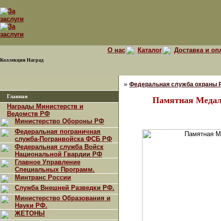
О нас
Каталог
Доставка и оп
Коллекция Наград
»
Федеральная служба охраны 
Главная
Памятная Медаль
Награды Министерств и
Ведомств РФ
Министерство Обороны РФ
Федеральная пограничная
служба-Погранвойска ФСБ РФ
Федеральная служба Войск
Национальной Гвардии РФ
Главное Управление
Специальных Программ.
Минтранс России
Служба Внешней Разведки РФ.
Министерство Образования и
Науки РФ.
ЖЕТОНЫ