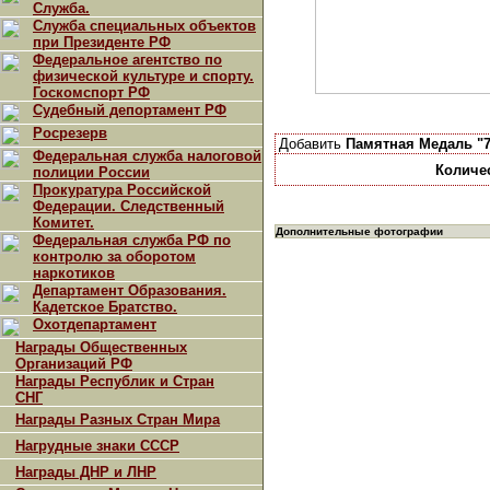
Служба.
Служба специальных объектов
при Президенте РФ
Федеральное агентство по
физической культуре и спорту.
Госкомспорт РФ
Судебный депортамент РФ
Росрезерв
Добавить
Памятная Медаль "7
Федеральная служба налоговой
Количе
полиции России
Прокуратура Российской
Федерации. Следственный
Комитет.
Дополнительные фотографии
Федеральная служба РФ по
контролю за оборотом
наркотиков
Департамент Образования.
Кадетское Братство.
Охотдепартамент
Награды Общественных
Организаций РФ
Награды Республик и Стран
СНГ
Награды Разных Стран Мира
Нагрудные знаки СССР
Награды ДНР и ЛНР