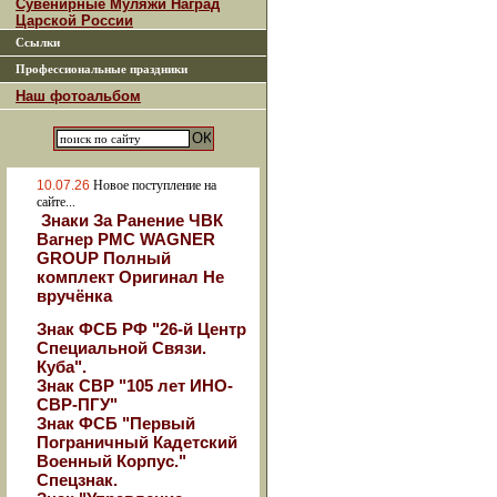
Сувенирные Муляжи Наград
Царской России
Ссылки
Профессиональные праздники
Наш фотоальбом
10.07.26
Новое поступление на
сайте...
Знаки За Ранение ЧВК
Вагнер РМС WAGNER
GROUP Полный
комплект Оригинал Не
вручёнка
Знак ФСБ РФ "26-й Центр
Специальной Связи.
Куба".
Знак СВР "105 лет ИНО-
СВР-ПГУ"
Знак ФСБ "Первый
Пограничный Кадетский
Военный Корпус."
Спецзнак.