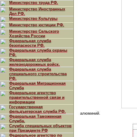
Министерство труда РФ.
Министерство Иностранных
Дел РФ.
Министерство Культуры
Министерство юстиции РФ.
Министерство Сельского
Хозяйства России
Федеральная служба
безопасности РФ.
Федеральная служба охраны
РФ.
Федеральная служба
железнодорожных войск.
Федеральная служба
специального строительства
РФ.
Федеральная Миграционная
Служба
Федеральное агентство
правительственной связи и
информации
Государственная
фельдъегерская служба РФ.
алюминий.
Федеральная Таможенная
Служба.
Служба специальных объектов
при Президенте РФ
Федеральное агентство по