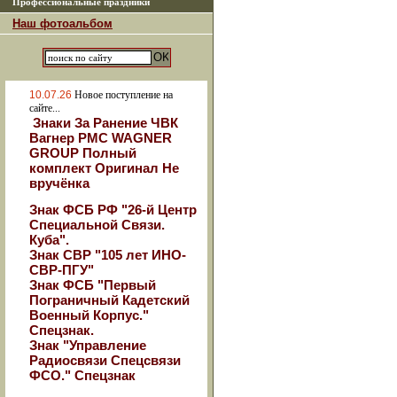
Профессиональные праздники
Наш фотоальбом
10.07.26
Новое поступление на
сайте...
Знаки За Ранение ЧВК
Вагнер РМС WAGNER
GROUP Полный
комплект Оригинал Не
вручёнка
Знак ФСБ РФ "26-й Центр
Специальной Связи.
Куба".
Знак СВР "105 лет ИНО-
СВР-ПГУ"
Знак ФСБ "Первый
Пограничный Кадетский
Военный Корпус."
Спецзнак.
Знак "Управление
Радиосвязи Спецсвязи
ФСО." Спецзнак