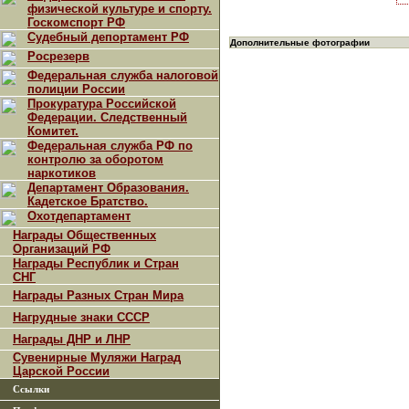
физической культуре и спорту.
Госкомспорт РФ
Судебный депортамент РФ
Дополнительные фотографии
Росрезерв
Федеральная служба налоговой
полиции России
Прокуратура Российской
Федерации. Следственный
Комитет.
Федеральная служба РФ по
контролю за оборотом
наркотиков
Департамент Образования.
Кадетское Братство.
Охотдепартамент
Награды Общественных
Организаций РФ
Награды Республик и Стран
СНГ
Награды Разных Стран Мира
Нагрудные знаки СССР
Награды ДНР и ЛНР
Сувенирные Муляжи Наград
Царской России
Ссылки