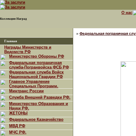
О нас
Коллекция Наград
»
Федеральная пограничная сл
Главная
Награды Министерств и
Ведомств РФ
Министерство Обороны РФ
Федеральная пограничная
служба-Погранвойска ФСБ РФ
Федеральная служба Войск
Национальной Гвардии РФ
Главное Управление
Специальных Программ.
Минтранс России
Служба Внешней Разведки РФ.
Министерство Образования и
Науки РФ.
ЖЕТОНЫ
Федеральное Казначейство
МВД РФ
МЧС РФ.