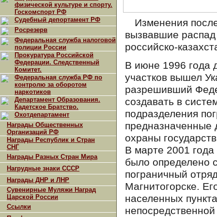
физической культуре и спорту.
Госкомспорт РФ
Судебный депортамент РФ
Изменения после
Росрезерв
вызвавшие распад
Федеральная служба налоговой
российско-казахст
полиции России
Прокуратура Российской
Федерации. Следственный
В июне 1996 года 
Комитет.
участков вышел Ук
Федеральная служба РФ по
контролю за оборотом
разрешивший Феде
наркотиков
Департамент Образования.
создавать в систе
Кадетское Братство.
подразделения пог
Охотдепартамент
предназначенные 
Награды Общественных
Организаций РФ
охраны государств
Награды Республик и Стран
СНГ
В марте 2001 года
Награды Разных Стран Мира
было определено 
Нагрудные знаки СССР
пограничный отряд
Награды ДНР и ЛНР
Магнитогорске. Ег
Сувенирные Муляжи Наград
населенных пункта
Царской России
Ссылки
непосредственной 