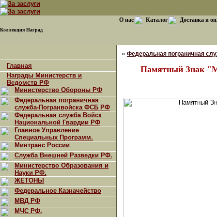
О нас
Каталог
Доставка и о
Коллекция Наград
»
Федеральная пограничная сл
Главная
Памятный Знак "М
Награды Министерств и
Ведомств РФ
Министерство Обороны РФ
Федеральная пограничная
служба-Погранвойска ФСБ РФ
Федеральная служба Войск
Национальной Гвардии РФ
Главное Управление
Специальных Программ.
Минтранс России
Служба Внешней Разведки РФ.
Министерство Образования и
Науки РФ.
ЖЕТОНЫ
Федеральное Казначейство
МВД РФ
МЧС РФ.