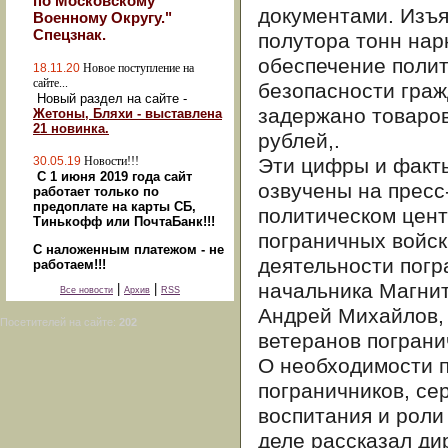
по Московскому
документами. Изъя
Военному Округу."
Спецзнак.
полутора тонн нар
обеспечение полит
18.11.20
Новое поступление на
сайте...
безопасности граж
Новый раздел на сайте -
задержано товаров
Жетоны, Бляхи - выставлена
21 новинка.
рублей,.
30.05.19
Новости!!!
Эти цифры и факты
С 1 июня 2019 года сайт
озвучены на пресс
работает только по
предоплате на карты СБ,
политическом цент
Тинькофф или ПочтаБанк!!!
пограничных войск
С наложенным платежом - не
деятельности погр
работаем!!!
начальника Магнит
|
|
Все новости
Архив
RSS
Андрей Михайлов, 
Посетителей на сайте:
202
ветеранов пограни
О необходимости 
пограничников, се
воспитания и роли
деле рассказал ди