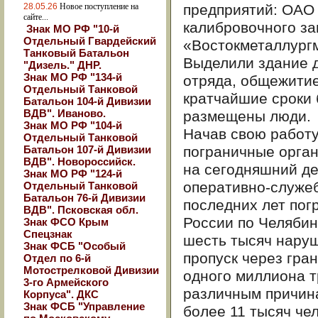
28.05.26
Новое поступление на
предприятий: ОАО
сайте...
калибровочного за
Знак МО РФ "10-й
Отдельный Гвардейский
«Востокметаллург
Танковый Батальон
Выделили здание д
"Дизель." ДНР.
Знак МО РФ "134-й
отряда, общежитие
Отдельный Танковой
кратчайшие сроки
Батальон 104-й Дивизии
ВДВ". Иваново.
размещены люди.
Знак МО РФ "104-й
Начав свою работу
Отдельный Танковой
Батальон 107-й Дивизии
пограничные орган
ВДВ". Новороссийск.
на сегодняшний де
Знак МО РФ "124-й
оперативно-служеб
Отдельный Танковой
Батальон 76-й Дивизии
последних лет по
ВДВ". Псковская обл.
России по Челябин
Знак ФСО Крым
Спецзнак
шесть тысяч нару
Знак ФСБ "Особый
пропуск через гра
Отдел по 6-й
Мотострелковой Дивизии
одного миллиона т
3-го Армейского
различным причин
Корпуса". ДКС
Знак ФСБ "Управление
более 11 тысяч че