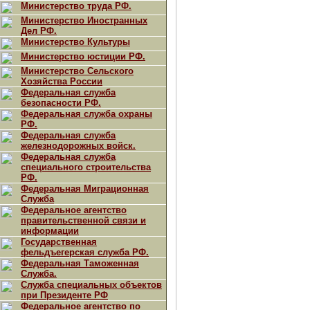
Министерство труда РФ.
Министерство Иностранных
Дел РФ.
Министерство Культуры
Министерство юстиции РФ.
Министерство Сельского
Хозяйства России
Федеральная служба
безопасности РФ.
Федеральная служба охраны
РФ.
Федеральная служба
железнодорожных войск.
Федеральная служба
специального строительства
РФ.
Федеральная Миграционная
Служба
Федеральное агентство
правительственной связи и
информации
Государственная
фельдъегерская служба РФ.
Федеральная Таможенная
Служба.
Служба специальных объектов
при Президенте РФ
Федеральное агентство по