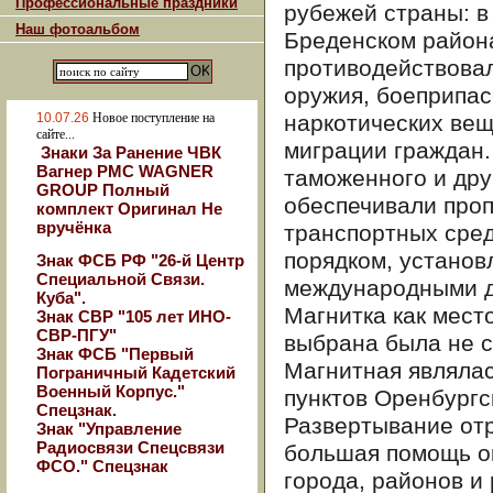
Профессиональные праздники
рубежей страны: в
Наш фотоальбом
Бреденском района
противодействова
оружия, боеприпас
10.07.26
Новое поступление на
наркотических вещ
сайте...
миграции граждан.
Знаки За Ранение ЧВК
Вагнер РМС WAGNER
таможенного и дру
GROUP Полный
обеспечивали проп
комплект Оригинал Не
вручёнка
транспортных сред
порядком, установ
Знак ФСБ РФ "26-й Центр
Специальной Связи.
международными д
Куба".
Магнитка как мест
Знак СВР "105 лет ИНО-
СВР-ПГУ"
выбрана была не с
Знак ФСБ "Первый
Магнитная являла
Пограничный Кадетский
Военный Корпус."
пунктов Оренбургс
Спецзнак.
Развертывание от
Знак "Управление
Радиосвязи Спецсвязи
большая помощь о
ФСО." Спецзнак
города, районов 