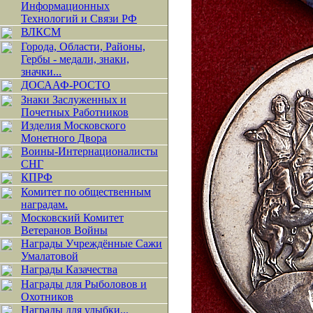
Информационных
Технологий и Связи РФ
ВЛКСМ
Города, Области, Районы,
Гербы - медали, знаки,
значки...
ДОСААФ-РОСТО
Знаки Заслуженных и
Почетных Работников
Изделия Московского
Монетного Двора
Воины-Интернационалисты
СНГ
КПРФ
Комитет по общественным
наградам.
Московский Комитет
Ветеранов Войны
Награды Учреждённые Сажи
Умалатовой
Награды Казачества
Награды для Рыболовов и
Охотников
Награды для улыбки...