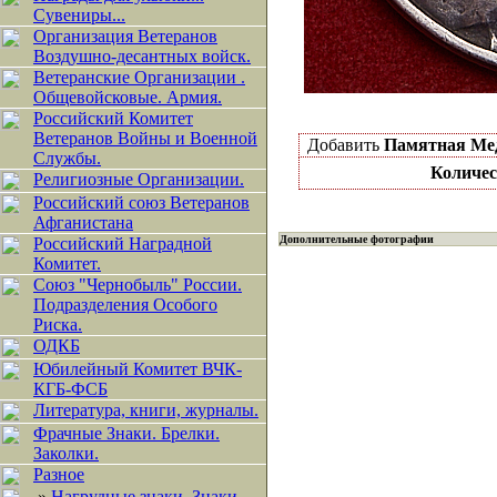
Сувениры...
Организация Ветеранов
Воздушно-десантных войск.
Ветеранские Организации .
Общевойсковые. Армия.
Российский Комитет
Ветеранов Войны и Военной
Добавить
Памятная Мед
Службы.
Количес
Религиозные Организации.
Российский союз Ветеранов
Афганистана
Дополнительные фотографии
Российский Наградной
Комитет.
Союз "Чернобыль" России.
Подразделения Особого
Риска.
ОДКБ
Юбилейный Комитет ВЧК-
КГБ-ФСБ
Литература, книги, журналы.
Фрачные Знаки. Брелки.
Заколки.
Разное
»
Нагрудные знаки, Знаки