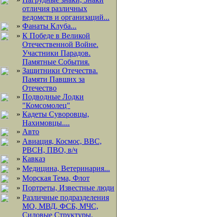
отличия различных
ведомств и организаций...
»
Фанаты Клуба...
»
К Победе в Великой
Отечественной Войне.
Участники Парадов.
Памятные События.
»
Защитники Отечества.
Памяти Павших за
Отечество
»
Подводные Лодки
"Комсомолец"
»
Кадеты Суворовцы,
Нахимовцы....
»
Авто
»
Авиация, Космос, ВВС,
РВСН, ПВО, в/ч
»
Кавказ
»
Медицина, Ветеринария...
»
Морская Тема, Флот
»
Портреты, Известные люди
»
Различные подразделения
МО, МВД, ФСБ, МЧС,
Силовые Структуры,