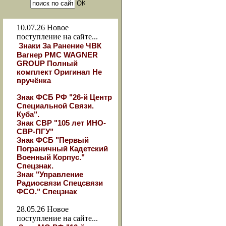
10.07.26
Новое
поступление на сайте...
Знаки За Ранение ЧВК
Вагнер РМС WAGNER
GROUP Полный
комплект Оригинал Не
вручёнка
Знак ФСБ РФ "26-й Центр
Специальной Связи.
Куба".
Знак СВР "105 лет ИНО-
СВР-ПГУ"
Знак ФСБ "Первый
Пограничный Кадетский
Военный Корпус."
Спецзнак.
Знак "Управление
Радиосвязи Спецсвязи
ФСО." Спецзнак
28.05.26
Новое
поступление на сайте...