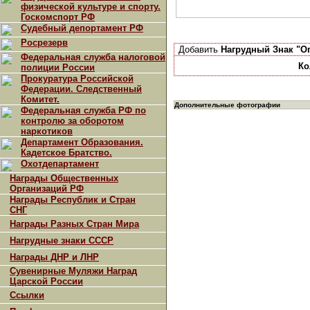
физической культуре и спорту.
Госкомспорт РФ
Судебный депортамент РФ
Росрезерв
Добавить
Нагрудный Знак "О
Федеральная служба налоговой
Ко
полиции России
Прокуратура Российской
Федерации. Следственный
Комитет.
Дополнительные фотографии
Федеральная служба РФ по
контролю за оборотом
наркотиков
Департамент Образования.
Кадетское Братство.
Охотдепартамент
Награды Общественных
Организаций РФ
Награды Республик и Стран
СНГ
Награды Разных Стран Мира
Нагрудные знаки СССР
Награды ДНР и ЛНР
Сувенирные Муляжи Наград
Царской России
Ссылки