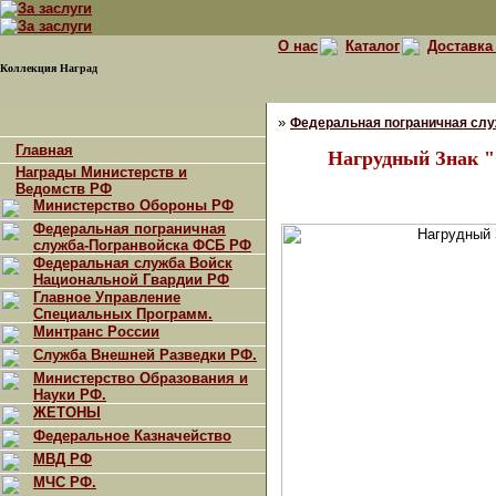
О нас
Каталог
Доставка
Коллекция Наград
»
Федеральная пограничная сл
Главная
Нагрудный Знак 
Награды Министерств и
Ведомств РФ
Министерство Обороны РФ
Федеральная пограничная
служба-Погранвойска ФСБ РФ
Федеральная служба Войск
Национальной Гвардии РФ
Главное Управление
Специальных Программ.
Минтранс России
Служба Внешней Разведки РФ.
Министерство Образования и
Науки РФ.
ЖЕТОНЫ
Федеральное Казначейство
МВД РФ
МЧС РФ.