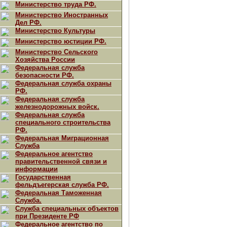
Министерство труда РФ.
Министерство Иностранных
Дел РФ.
Министерство Культуры
Министерство юстиции РФ.
Министерство Сельского
Хозяйства России
Федеральная служба
безопасности РФ.
Федеральная служба охраны
РФ.
Федеральная служба
железнодорожных войск.
Федеральная служба
специального строительства
РФ.
Федеральная Миграционная
Служба
Федеральное агентство
правительственной связи и
информации
Государственная
фельдъегерская служба РФ.
Федеральная Таможенная
Служба.
Служба специальных объектов
при Президенте РФ
Федеральное агентство по