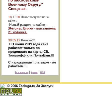
по Московскому
Военному Округу."
Спецзнак.
18.11.20
Новое поступление на
сайте...
Новый раздел на сайте -
Жетоны, Бляхи - выставлена
21 новинка.
30.05.19
Новости!!!
С 1 июня 2019 года сайт
работает только по
предоплате на карты СБ,
Тинькофф или ПочтаБанк!!!
С наложенным платежом - не
работаем!!!
|
|
Все новости
Архив
RSS
Посетителей на сайте:
51
© 2006 Zasluga.ru За Заслуги