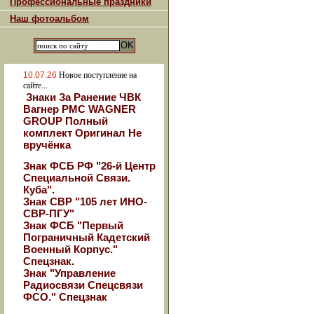
Профессиональные праздники
Наш фотоальбом
10.07.26
Новое поступление на
сайте...
Знаки За Ранение ЧВК
Вагнер РМС WAGNER
GROUP Полный
комплект Оригинал Не
вручёнка
Знак ФСБ РФ "26-й Центр
Специальной Связи.
Куба".
Знак СВР "105 лет ИНО-
СВР-ПГУ"
Знак ФСБ "Первый
Пограничный Кадетский
Военный Корпус."
Спецзнак.
Знак "Управление
Радиосвязи Спецсвязи
ФСО." Спецзнак