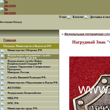
О нас
Каталог
Доставка и оп
Коллекция Наград
»
Федеральная пограничная сл
Главная
Нагрудный Знак "
Награды Министерств и Ведомств РФ
Министерство Обороны РФ
Федеральная пограничная служба-
Погранвойска ФСБ РФ
Федеральная служба Войск
Национальной Гвардии РФ
Главное Управление Специальных
Программ.
Минтранс России
Служба Внешней Разведки РФ.
Министерство Образования и Науки РФ.
ЖЕТОНЫ
Федеральное Казначейство
МВД РФ
МЧС РФ.
Министерство труда РФ.