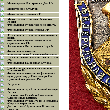
Министерство Иностранных Дел РФ.
Министерство Культуры
Министерство юстиции РФ.
Министерство Сельского Хозяйства
России
Федеральная служба безопасности РФ.
Федеральная служба охраны РФ.
Федеральная служба железнодорожных
войск.
Федеральная служба специального
строительства РФ.
Федеральная Миграционная Служба
Федеральное агентство
правительственной связи и информации
Государственная фельдъегерская служба
РФ.
Федеральная Таможенная Служба.
Служба специальных объектов при
Президенте РФ
Федеральное агентство по физической
культуре и спорту. Госкомспорт РФ
Судебный депортамент РФ
Росрезерв
Федеральная служба налоговой полиции
России
Прокуратура Российской Федерации.
Следственный Комитет.
Федеральная служба РФ по контролю за
оборотом наркотиков
Департамент Образования. Кадетское
Братство.