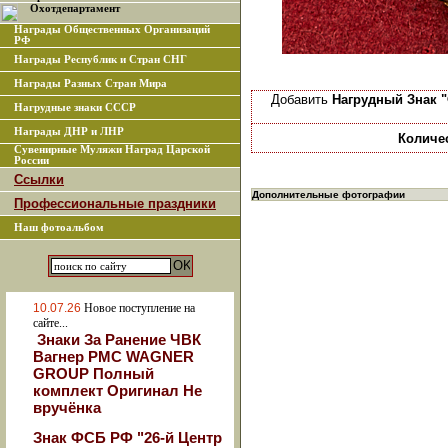
Охотдепартамент
Награды Общественных Организаций
РФ
Награды Республик и Стран СНГ
Награды Разных Стран Мира
Добавить
Нагрудный Знак 
Нагрудные знаки СССР
Награды ДНР и ЛНР
Количе
Сувенирные Муляжи Наград Царской
России
Ссылки
Дополнительные фотографии
Профессиональные праздники
Наш фотоальбом
10.07.26
Новое поступление на
сайте...
Знаки За Ранение ЧВК
Вагнер РМС WAGNER
GROUP Полный
комплект Оригинал Не
вручёнка
Знак ФСБ РФ "26-й Центр