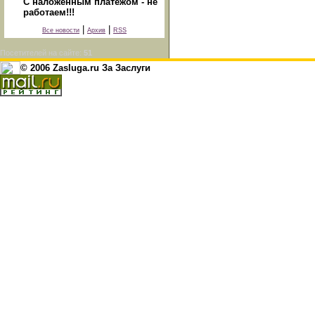
С наложенным платежом - не
работаем!!!
|
|
Все новости
Архив
RSS
Посетителей на сайте:
51
© 2006 Zasluga.ru За Заслуги