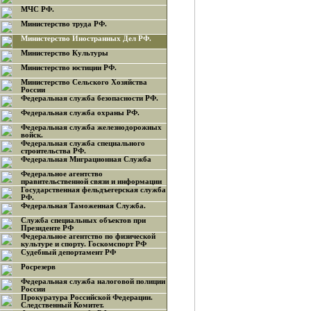
МЧС РФ.
Министерство труда РФ.
Министерство Иностранных Дел РФ.
Министерство Культуры
Министерство юстиции РФ.
Министерство Сельского Хозяйства
России
Федеральная служба безопасности РФ.
Федеральная служба охраны РФ.
Федеральная служба железнодорожных
войск.
Федеральная служба специального
строительства РФ.
Федеральная Миграционная Служба
Федеральное агентство
правительственной связи и информации
Государственная фельдъегерская служба
РФ.
Федеральная Таможенная Служба.
Служба специальных объектов при
Президенте РФ
Федеральное агентство по физической
культуре и спорту. Госкомспорт РФ
Судебный депортамент РФ
Росрезерв
Федеральная служба налоговой полиции
России
Прокуратура Российской Федерации.
Следственный Комитет.