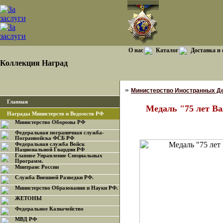
О нас
Каталог
Доставка и
Коллекция Наград
»
Министерство Иностранных Д
Главная
Медаль "75 лет В
Награды Министерств и Ведомств РФ
Министерство Обороны РФ
Федеральная пограничная служба-
Погранвойска ФСБ РФ
Федеральная служба Войск
Национальной Гвардии РФ
Главное Управление Специальных
Программ.
Минтранс России
Служба Внешней Разведки РФ.
Министерство Образования и Науки РФ.
ЖЕТОНЫ
Федеральное Казначейство
МВД РФ