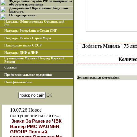
Федеральная служба РФ по контролю за
оборотом наркотиков
Департамент Образования. Кадетское
Братство.
Охотдепартамент
Награды Общественных Организаций
РФ
Награды Республик и Стран СНГ
Награды Разных Стран Мира
Добавить
Медаль "75 ле
Нагрудные знаки СССР
Награды ДНР и ЛНР
Сувенирные Муляжи Наград Царской
Количес
России
Ссылки
Профессиональные праздники
Дополнительные фотографии
Наш фотоальбом
10.07.26
Новое
поступление на сайте...
Знаки За Ранение ЧВК
Вагнер РМС WAGNER
GROUP Полный
комплект Оригинал Не