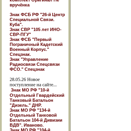
вручёнка
Знак ФСБ РФ "26-й Центр
Специальной Связи.
Куба".
Знак СВР "105 лет ИНО-
СВР-ПГУ"
Знак ФСБ "Первый
Пограничный Кадетский
Военный Корпус."
Спецзнак.
Знак "Управление
Радиосвязи Спецсвязи
ФСО." Спецзнак
28.05.26
Новое
поступление на сайте...
Знак МО РФ "10-й
Отдельный Гвардейский
Танковый Батальон
"Дизель." ДНР.
Знак МО РФ "134-й
Отдельный Танковой
Батальон 104-й Дивизии
ВДВ". Иваново.
Знак МО РФ "104-й