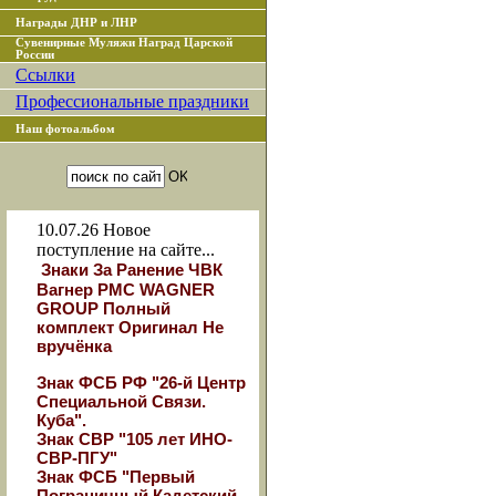
Награды ДНР и ЛНР
Сувенирные Муляжи Наград Царской
России
Ссылки
Профессиональные праздники
Наш фотоальбом
10.07.26
Новое
поступление на сайте...
Знаки За Ранение ЧВК
Вагнер РМС WAGNER
GROUP Полный
комплект Оригинал Не
вручёнка
Знак ФСБ РФ "26-й Центр
Специальной Связи.
Куба".
Знак СВР "105 лет ИНО-
СВР-ПГУ"
Знак ФСБ "Первый
Пограничный Кадетский