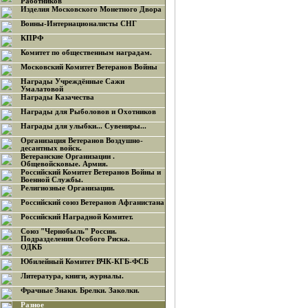
Работников
Изделия Московского Монетного Двора
Воины-Интернационалисты СНГ
КПРФ
Комитет по общественным наградам.
Московский Комитет Ветеранов Войны
Награды Учреждённые Сажи
Умалатовой
Награды Казачества
Награды для Рыболовов и Охотников
Награды для улыбки... Сувениры...
Организация Ветеранов Воздушно-
десантных войск.
Ветеранские Организации .
Общевойсковые. Армия.
Российский Комитет Ветеранов Войны и
Военной Службы.
Религиозные Организации.
Российский союз Ветеранов Афганистана
Российский Наградной Комитет.
Союз "Чернобыль" России.
Подразделения Особого Риска.
ОДКБ
Юбилейный Комитет ВЧК-КГБ-ФСБ
Литература, книги, журналы.
Фрачные Знаки. Брелки. Заколки.
Разное