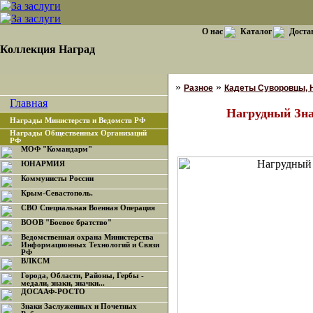
О нас
Каталог
Доста
Коллекция Наград
»
»
Разное
Кадеты Суворовцы, Н
Главная
Нагрудный Зна
Награды Министерств и Ведомств РФ
Награды Общественных Организаций
РФ
МОФ "Командарм"
ЮНАРМИЯ
Коммунисты России
Крым-Севастополь.
СВО Специальная Военная Операция
ВООВ "Боевое братство"
Ведомственная охрана Министерства
Информационных Технологий и Связи
РФ
ВЛКСМ
Города, Области, Районы, Гербы -
медали, знаки, значки...
ДОСААФ-РОСТО
Знаки Заслуженных и Почетных