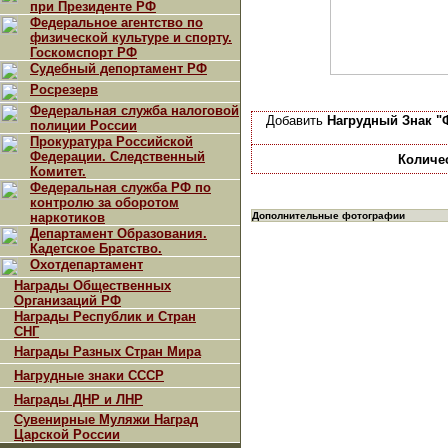
при Президенте РФ
Федеральное агентство по
физической культуре и спорту.
Госкомспорт РФ
Судебный депортамент РФ
Росрезерв
Федеральная служба налоговой
Добавить
Нагрудный Знак "
полиции России
Прокуратура Российской
Федерации. Следственный
Количе
Комитет.
Федеральная служба РФ по
контролю за оборотом
наркотиков
Дополнительные фотографии
Департамент Образования.
Кадетское Братство.
Охотдепартамент
Награды Общественных
Организаций РФ
Награды Республик и Стран
СНГ
Награды Разных Стран Мира
Нагрудные знаки СССР
Награды ДНР и ЛНР
Сувенирные Муляжи Наград
Царской России