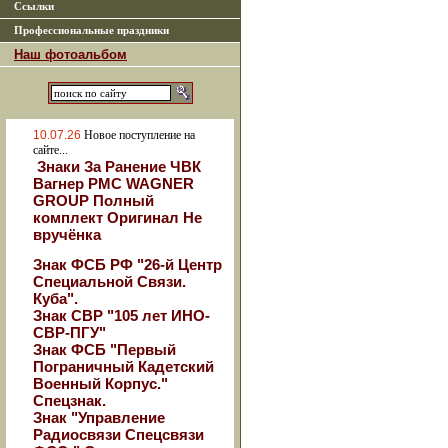
Ссылки
Профессиональные праздники
Наш фотоальбом
10.07.26
Новое поступление на
сайте...
Знаки За Ранение ЧВК
Вагнер РМС WAGNER
GROUP Полный
комплект Оригинал Не
вручёнка
Знак ФСБ РФ "26-й Центр
Специальной Связи.
Куба".
Знак СВР "105 лет ИНО-
СВР-ПГУ"
Знак ФСБ "Первый
Пограничный Кадетский
Военный Корпус."
Спецзнак.
Знак "Управление
Радиосвязи Спецсвязи