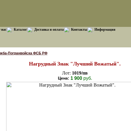
 нас
Каталог
Доставка и оплата
Контакты
Информация
ужба-Погранвойска ФСБ РФ
Нагрудный Знак "Лучший Вожатый".
Лот:
1019/пв
Цена:
1 900
руб.