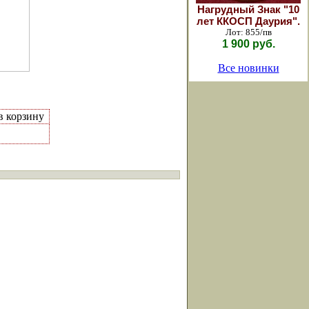
Нагрудный Знак "10
лет ККОСП Даурия".
Лот: 855/пв
1 900 руб.
Все новинки
в корзину