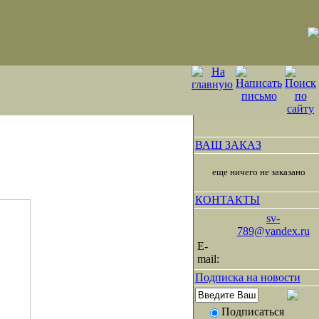
ВАШ ЗАКАЗ
еще ничего не заказано
КОНТАКТЫ
sv-
789@yandex.ru
E-
mail:
Подписка на новости
Подписаться