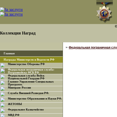
О
Коллекция Наград
»
Федеральная пограничная сл
Главная
Награды Министерств и Ведомств РФ
Министерство Обороны РФ
Федеральная пограничная служба-
Погранвойска ФСБ РФ
Федеральная служба Войск
Национальной Гвардии РФ
Главное Управление Специальных
Программ.
Минтранс России
Служба Внешней Разведки РФ.
Министерство Образования и Науки РФ.
ЖЕТОНЫ
Федеральное Казначейство
МВД РФ