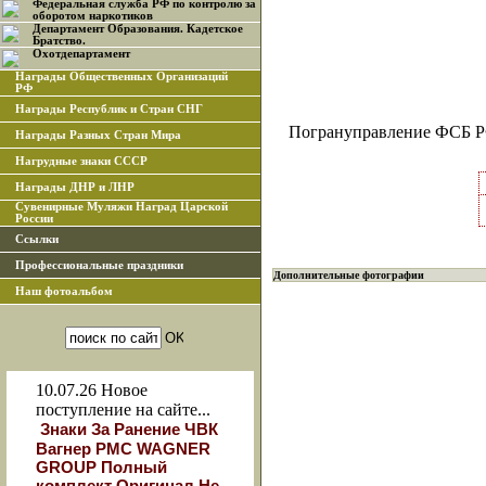
Федеральная служба РФ по контролю за
оборотом наркотиков
Департамент Образования. Кадетское
Братство.
Охотдепартамент
Награды Общественных Организаций
РФ
Награды Республик и Стран СНГ
Погрануправление ФСБ РФ
Награды Разных Стран Мира
Нагрудные знаки СССР
Награды ДНР и ЛНР
Сувенирные Муляжи Наград Царской
России
Ссылки
Профессиональные праздники
Дополнительные фотографии
Наш фотоальбом
10.07.26
Новое
поступление на сайте...
Знаки За Ранение ЧВК
Вагнер РМС WAGNER
GROUP Полный
комплект Оригинал Не