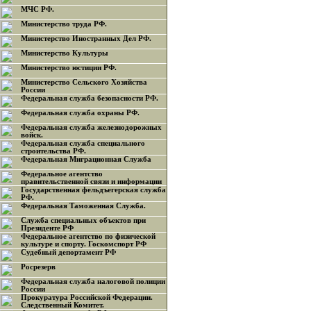
МЧС РФ.
Министерство труда РФ.
Министерство Иностранных Дел РФ.
Министерство Культуры
Министерство юстиции РФ.
Министерство Сельского Хозяйства
России
Федеральная служба безопасности РФ.
Федеральная служба охраны РФ.
Федеральная служба железнодорожных
войск.
Федеральная служба специального
строительства РФ.
Федеральная Миграционная Служба
Федеральное агентство
правительственной связи и информации
Государственная фельдъегерская служба
РФ.
Федеральная Таможенная Служба.
Служба специальных объектов при
Президенте РФ
Федеральное агентство по физической
культуре и спорту. Госкомспорт РФ
Судебный депортамент РФ
Росрезерв
Федеральная служба налоговой полиции
России
Прокуратура Российской Федерации.
Следственный Комитет.