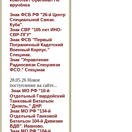
вручёнка
Знак ФСБ РФ "26-й Центр
Специальной Связи.
Куба".
Знак СВР "105 лет ИНО-
СВР-ПГУ"
Знак ФСБ "Первый
Пограничный Кадетский
Военный Корпус."
Спецзнак.
Знак "Управление
Радиосвязи Спецсвязи
ФСО." Спецзнак
28.05.26
Новое
поступление на сайте...
Знак МО РФ "10-й
Отдельный Гвардейский
Танковый Батальон
"Дизель." ДНР.
Знак МО РФ "134-й
Отдельный Танковой
Батальон 104-й Дивизии
ВДВ". Иваново.
Знак МО РФ "104-й