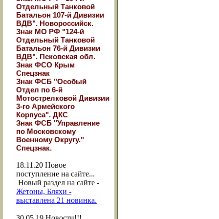
Отдельный Танковой
Батальон 107-й Дивизии
ВДВ". Новороссийск.
Знак МО РФ "124-й
Отдельный Танковой
Батальон 76-й Дивизии
ВДВ". Псковская обл.
Знак ФСО Крым
Спецзнак
Знак ФСБ "Особый
Отдел по 6-й
Мотострелковой Дивизии
3-го Армейского
Корпуса". ДКС
Знак ФСБ "Управление
по Московскому
Военному Округу."
Спецзнак.
18.11.20
Новое
поступление на сайте...
Новый раздел на сайте -
Жетоны, Бляхи -
выставлена 21 новинка.
30.05.19
Новости!!!