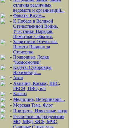
отличия различных
ведомств и организаций...
»
Фанаты Клуба...
»
К Победе в Великой
Отечественной Войне.
Участники Парадов.
Памятные События.
»
Защитники Отечества.
Памяти Павших за
Отечество
»
Подводные Лодки
"Комсомолец"
»
Кадеты Суворовцы,
Нахимовцы....
»
Авто
»
Авиация, Космос, ВВС,
РВСН, ПВО, в/ч
»
Кавказ
»
Медицина, Ветеринария...
»
Морская Тема, Флот
»
Портреты, Известные люди
»
Различные подразделения
МО, МВД, ФСБ, МЧС,
Силовые Структуры,