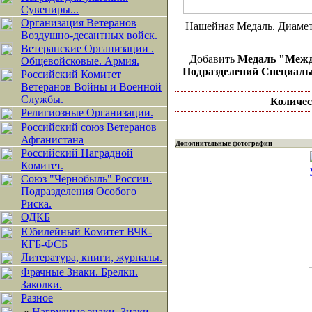
Сувениры...
Организация Ветеранов
Нашейная Медаль. Диамет
Воздушно-десантных войск.
Ветеранские Организации .
Добавить
Медаль "Межд
Общевойсковые. Армия.
Подразделений Специаль
Российский Комитет
Ветеранов Войны и Военной
Службы.
Количес
Религиозные Организации.
Российский союз Ветеранов
Афганистана
Дополнительные фотографии
Российский Наградной
Комитет.
Союз "Чернобыль" России.
Подразделения Особого
Риска.
ОДКБ
Юбилейный Комитет ВЧК-
КГБ-ФСБ
Литература, книги, журналы.
Фрачные Знаки. Брелки.
Заколки.
Разное
»
Нагрудные знаки, Знаки