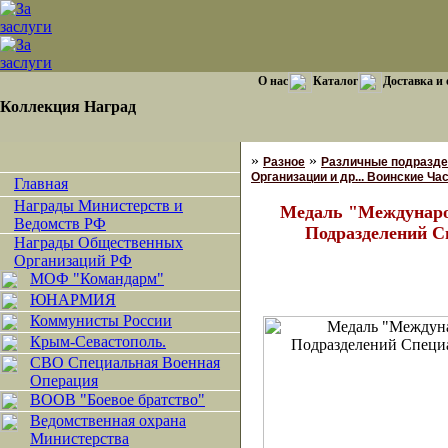
О нас
Каталог
Доставка и
Коллекция Наград
»
»
Разное
Различные подразде
Организации и др... Воинские Ча
Главная
Награды Министерств и
Медаль "Междунаро
Ведомств РФ
Подразделений С
Награды Общественных
Организаций РФ
МОФ "Командарм"
ЮНАРМИЯ
Коммунисты России
Крым-Севастополь.
СВО Специальная Военная
Операция
ВООВ "Боевое братство"
Ведомственная охрана
Министерства