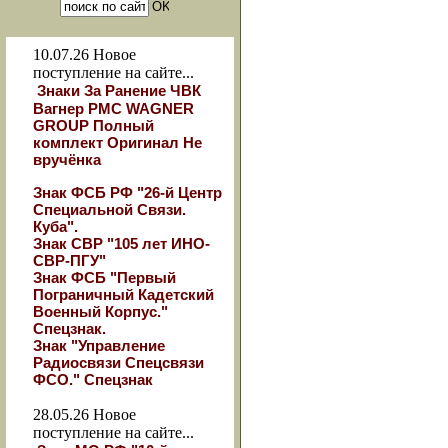
10.07.26
Новое
поступление на сайте...
Знаки За Ранение ЧВК
Вагнер РМС WAGNER
GROUP Полный
комплект Оригинал Не
вручёнка
Знак ФСБ РФ "26-й Центр
Специальной Связи.
Куба".
Знак СВР "105 лет ИНО-
СВР-ПГУ"
Знак ФСБ "Первый
Пограничный Кадетский
Военный Корпус."
Спецзнак.
Знак "Управление
Радиосвязи Спецсвязи
ФСО." Спецзнак
28.05.26
Новое
поступление на сайте...