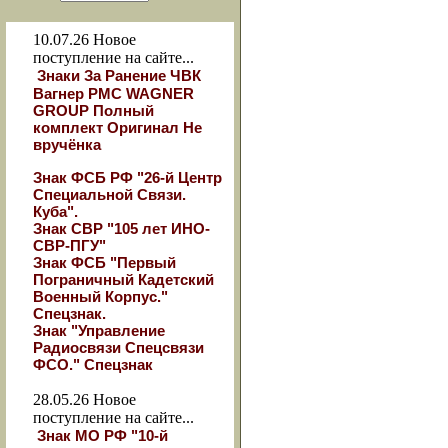
10.07.26
Новое
поступление на сайте...
Знаки За Ранение ЧВК
Вагнер РМС WAGNER
GROUP Полный
комплект Оригинал Не
вручёнка
Знак ФСБ РФ "26-й Центр
Специальной Связи.
Куба".
Знак СВР "105 лет ИНО-
СВР-ПГУ"
Знак ФСБ "Первый
Пограничный Кадетский
Военный Корпус."
Спецзнак.
Знак "Управление
Радиосвязи Спецсвязи
ФСО." Спецзнак
28.05.26
Новое
поступление на сайте...
Знак МО РФ "10-й