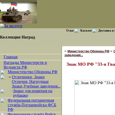
О нас
Каталог
Доставка и
Коллекция Наград
»
»
Министерство Обороны РФ
заведения...
Главная
Награды Министерств и
Знак МО РФ "33-я Гва
Ведомств РФ
Министерство Обороны РФ
»
Отличники, Знаки
Отличия, Нагрудные
Знаки,Учебные заведения...
·
Знаки для ношения на
рубашке
Федеральная пограничная
служба-Погранвойска ФСБ
РФ
Федеральная служба Войск