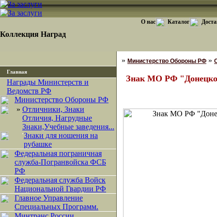
О нас
Каталог
Доста
Коллекция Наград
»
»
Министерство Обороны РФ
Главная
Знак МО РФ "Донецко
Награды Министерств и
Ведомств РФ
Министерство Обороны РФ
»
Отличники, Знаки
Отличия, Нагрудные
Знаки,Учебные заведения...
·
Знаки для ношения на
рубашке
Федеральная пограничная
служба-Погранвойска ФСБ
РФ
Федеральная служба Войск
Национальной Гвардии РФ
Главное Управление
Специальных Программ.
Минтранс России