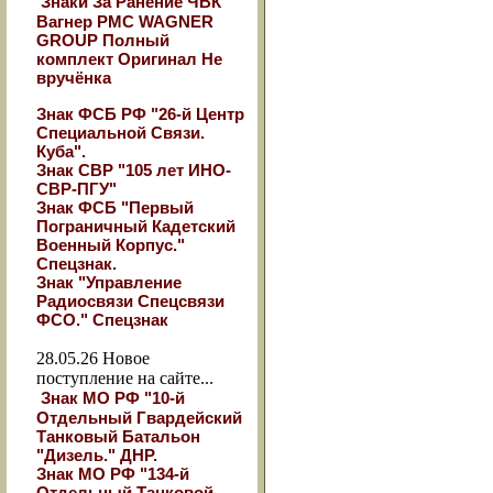
Знаки За Ранение ЧВК
Вагнер РМС WAGNER
GROUP Полный
комплект Оригинал Не
вручёнка
Знак ФСБ РФ "26-й Центр
Специальной Связи.
Куба".
Знак СВР "105 лет ИНО-
СВР-ПГУ"
Знак ФСБ "Первый
Пограничный Кадетский
Военный Корпус."
Спецзнак.
Знак "Управление
Радиосвязи Спецсвязи
ФСО." Спецзнак
28.05.26
Новое
поступление на сайте...
Знак МО РФ "10-й
Отдельный Гвардейский
Танковый Батальон
"Дизель." ДНР.
Знак МО РФ "134-й
Отдельный Танковой