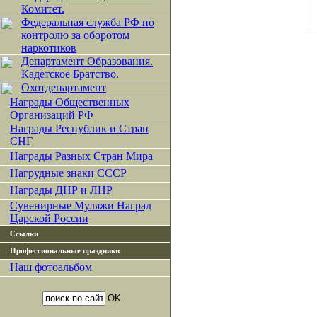
Комитет.
Федеральная служба РФ по
контролю за оборотом
наркотиков
Департамент Образования.
Кадетское Братство.
Охотдепартамент
Награды Общественных
Организаций РФ
Награды Республик и Стран
СНГ
Награды Разных Стран Мира
Нагрудные знаки СССР
Награды ДНР и ЛНР
Сувенирные Муляжи Наград
Царской России
Ссылки
Профессиональные праздники
Наш фотоальбом