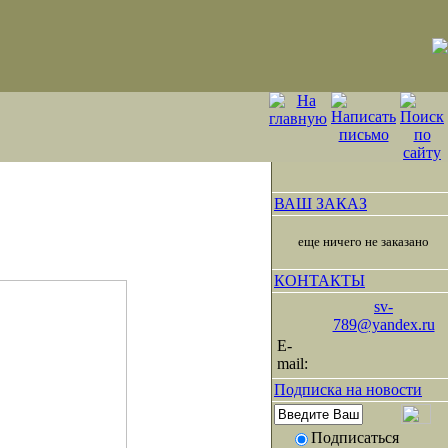
ВАШ ЗАКАЗ
еще ничего не заказано
КОНТАКТЫ
sv-
789@yandex.ru
E-
mail:
Подписка на новости
Подписаться