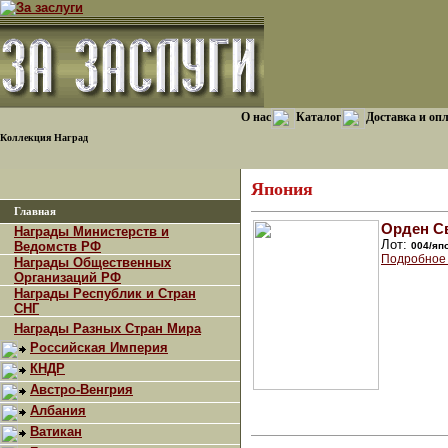
О нас
Каталог
Доставка и оп
Коллекция Наград
Япония
Главная
Орден Св
Награды Министерств и
Лот:
Ведомств РФ
004/яп
Подробное 
Награды Общественных
Организаций РФ
Награды Республик и Стран
СНГ
Награды Разных Стран Мира
Российская Империя
КНДР
Австро-Венгрия
Албания
Ватикан