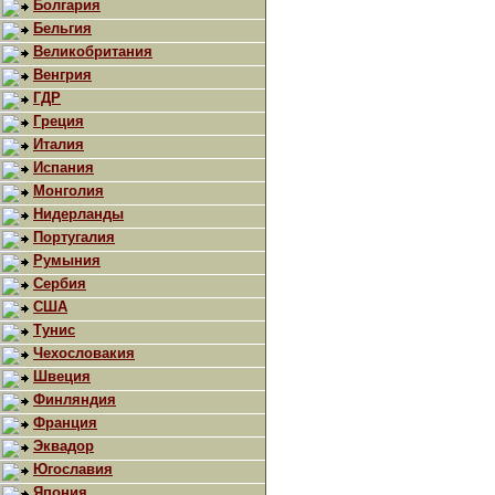
Болгария
Бельгия
Великобритания
Венгрия
ГДР
Греция
Италия
Испания
Монголия
Нидерланды
Португалия
Румыния
Сербия
США
Тунис
Чехословакия
Швеция
Финляндия
Франция
Эквадор
Югославия
Япония